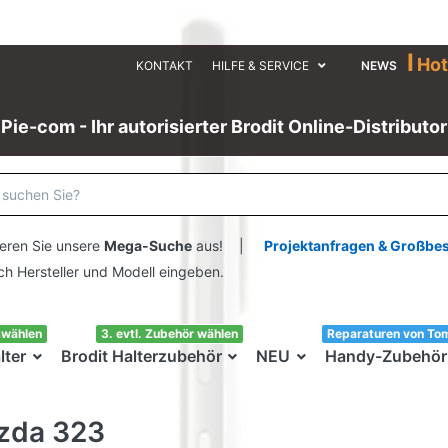
I
Hot
KONTAKT
HILFE & SERVICE
NEWS
Pie-com - Ihr autorisierter Brodit Online-Distributor
eren Sie unsere
Mega-Suche
aus! |
Projektanfragen & Großbe
ersteller und Modell eingeben.
swählen
3. evtl. Zubehör wählen
Reparaturen von To
lter
Brodit Halterzubehör
NEU
Handy-Zubehör
zda 323