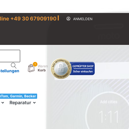
I
line +49 30 67909190
ANMELDEN
1
Waren
Korb
stellungen
mTom, Garmin, Becker
33!
Reparatur