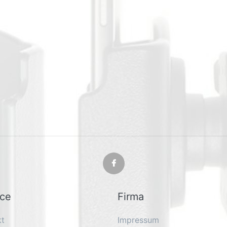
ice
Firma
kt
Impressum