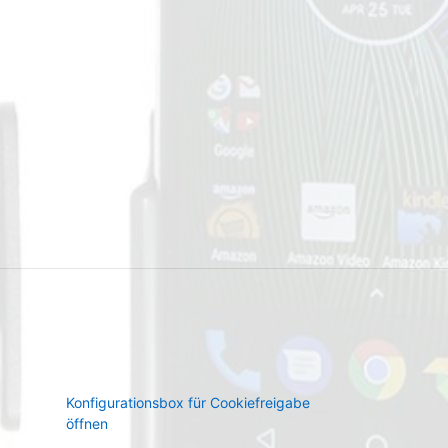
Konfigurationsbox für Cookiefreigabe
öffnen