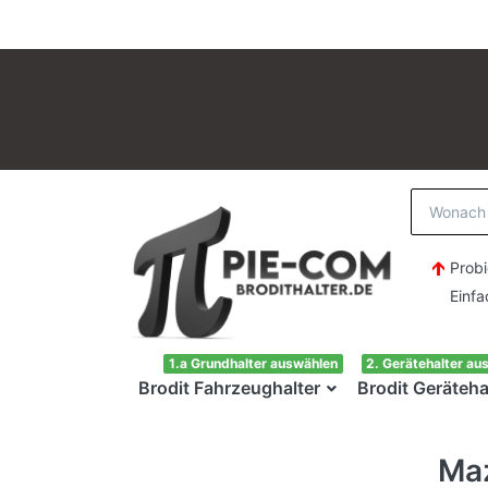
Probi
Einfach H
1.a Grundhalter auswählen
2. Gerätehalter au
Brodit Fahrzeughalter
Brodit Geräteha
Ma