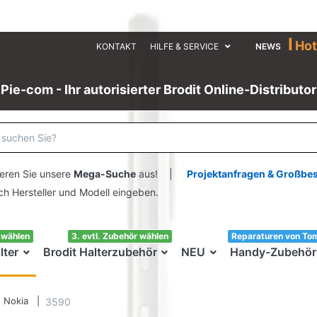
I
Hot
KONTAKT
HILFE & SERVICE
NEWS
Pie-com - Ihr autorisierter Brodit Online-Distributor
eren Sie unsere
Mega-Suche
aus! |
Projektanfragen & Großbe
ersteller und Modell eingeben.
swählen
3. evtl. Zubehör wählen
Reparaturen von To
lter
Brodit Halterzubehör
NEU
Handy-Zubehör
Nokia
3590