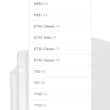
6680
6681
6700 Classic
6700 Slide
6720 Classic
6730 Classic
700
701
7100
7110