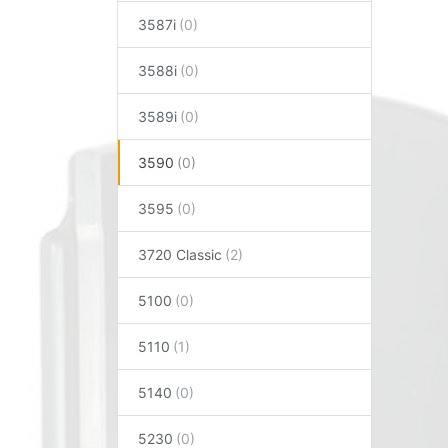
3587i
3588i
3589i
3590
3595
3720 Classic
5100
5110
5140
5230