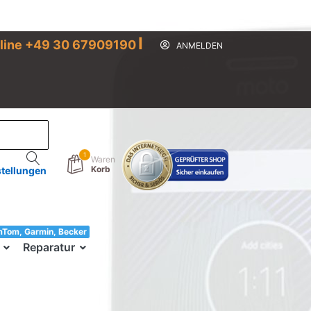
I
line +49 30 67909190
ANMELDEN
1
Waren
Korb
stellungen
mTom, Garmin, Becker
33!
Reparatur