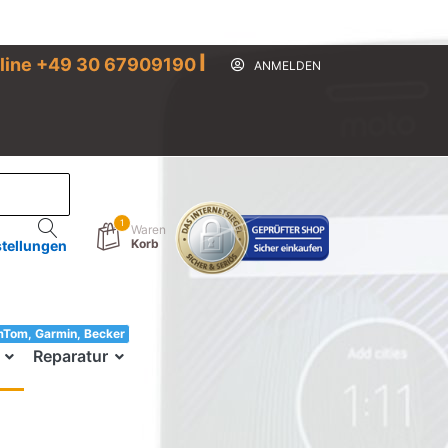
I
line +49 30 67909190
ANMELDEN
1
Waren
Korb
stellungen
mTom, Garmin, Becker
33!
Reparatur