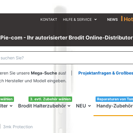
I
Hot
KONTAKT
HILFE & SERVICE
NEWS
Pie-com - Ihr autorisierter Brodit Online-Distributor
eren Sie unsere
Mega-Suche
aus! |
Projektanfragen & Großbe
ersteller und Modell eingeben.
swählen
3. evtl. Zubehör wählen
Reparaturen von To
lter
Brodit Halterzubehör
NEU
Handy-Zubehör
3mk Protection