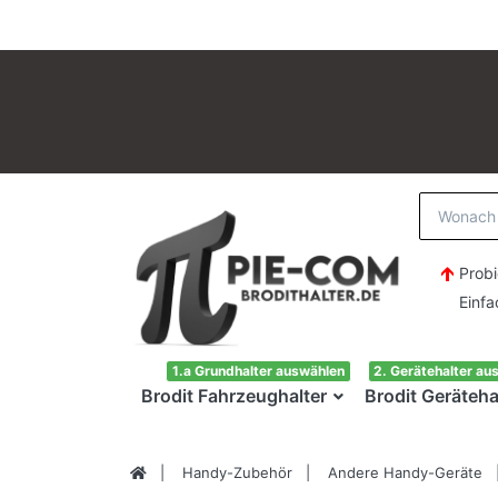
Probi
Einfach H
1.a Grundhalter auswählen
2. Gerätehalter au
Brodit Fahrzeughalter
Brodit Geräteha
Handy-Zubehör
Andere Handy-Geräte