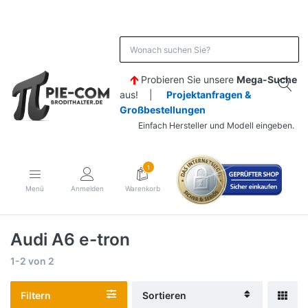
Probieren Sie unsere
Mega-Suche
aus! |
Projektanfragen &
Großbestellungen
Einfach Hersteller und Modell eingeben.
1
Menü
Anmelden
Warenkorb
Audi A6 e-tron
1-2
von
2
Filtern
Sortieren