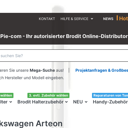
I
Hot
KONTAKT
HILFE & SERVICE
NEWS
Pie-com - Ihr autorisierter Brodit Online-Distributor
eren Sie unsere
Mega-Suche
aus! |
Projektanfragen & Großbe
ersteller und Modell eingeben.
swählen
3. evtl. Zubehör wählen
Reparaturen von To
lter
Brodit Halterzubehör
NEU
Handy-Zubehör
lkswagen Arteon