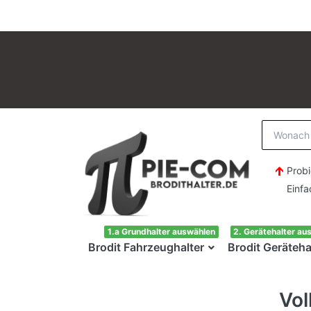
Probi
Einfach H
1.a Grundhalter auswählen
2. Gerätehalter au
Brodit Fahrzeughalter
Brodit Geräteha
Vo