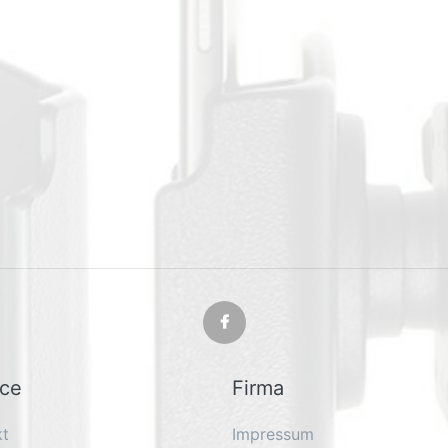
ice
Firma
kt
Impressum