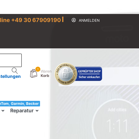
I
line +49 30 67909190
ANMELDEN
1
Waren
Korb
stellungen
mTom, Garmin, Becker
33!
Reparatur