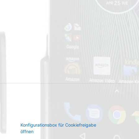
Konfigurationsbox für Cookiefreigabe
öffnen