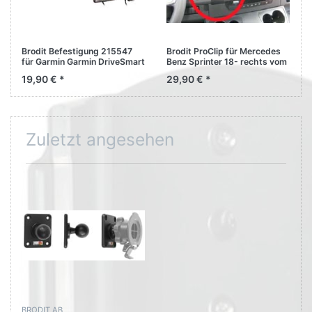
Brodit Befestigung 215547
Brodit ProClip für Mercedes
für Garmin Garmin DriveSmart
Benz Sprinter 18- rechts vom
60LMT-D
Lenkrad, tief 855442
19,90 € *
29,90 € *
Zuletzt angesehen
BRODIT AB