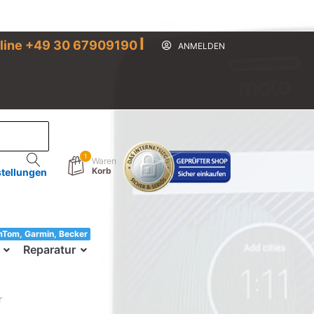
I
line +49 30 67909190
ANMELDEN
1
Waren
Korb
stellungen
mTom, Garmin, Becker
33!
Reparatur
r