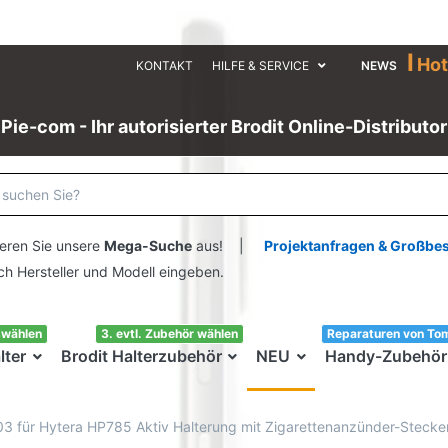
I
Hot
KONTAKT
HILFE & SERVICE
NEWS
Pie-com - Ihr autorisierter Brodit Online-Distributor
eren Sie unsere
Mega-Suche
aus! |
Projektanfragen & Großbe
ersteller und Modell eingeben.
swählen
3. evtl. Zubehör wählen
Reparaturen von To
lter
Brodit Halterzubehör
NEU
Handy-Zubehör
03 für Hytera HP785 Aktiv Halterung mit Zigarettenanzünder-Stecke