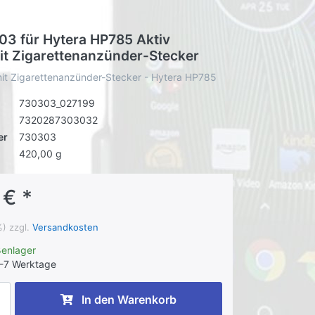
03 für Hytera HP785 Aktiv
it Zigarettenanzünder-Stecker
mit Zigarettenanzünder-Stecker - Hytera HP785
730303_027199
7320287303032
er
730303
420,00 g
 € *
%) zzgl.
Versandkosten
ßenlager
-7 Werktage
In den Warenkorb