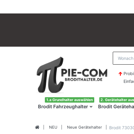
Probi
Einfach H
1.a Grundhalter auswählen
2. Gerätehalter au
Brodit Fahrzeughalter
Brodit Geräteha
NEU
Neue Gerätehalter
Brodit 7303