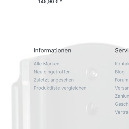
145,90 € *
Zigarettenanzünder-
Stecker
Informationen
Serv
Alle Marken
Konta
Neu eingetroffen
Blog
Zuletzt angesehen
Forum
Produktliste vergleichen
Versa
Zahlu
Geschä
Vertra