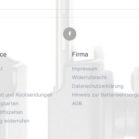
ice
Firma
kt
Impressum
Widerrufsrecht
Datenschutzerklärung
nd und Rücksendungen
Hinweis zur Batterieentsorg
ngsarten
AGB
ftszeiten
g widerrufen