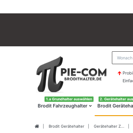
Probi
Einfach H
1.a Grundhalter auswählen
2. Gerätehalter au
Brodit Fahrzeughalter
Brodit Geräteha
Brodit Gerätehalter
Gerätehalter Z...