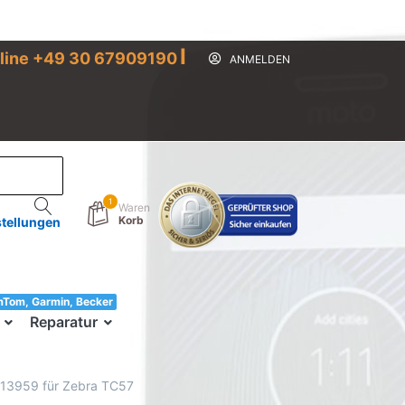
I
line +49 30 67909190
ANMELDEN
1
Waren
Korb
stellungen
mTom, Garmin, Becker
33!
Reparatur
n 513959 für Zebra TC57