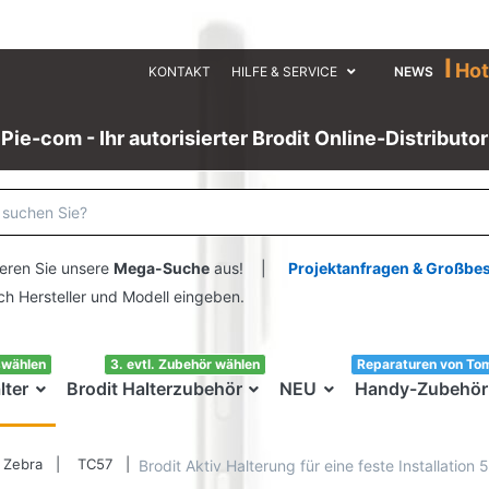
I
Hot
KONTAKT
HILFE & SERVICE
NEWS
Pie-com - Ihr autorisierter Brodit Online-Distributor
eren Sie unsere
Mega-Suche
aus! |
Projektanfragen & Großbe
ersteller und Modell eingeben.
swählen
3. evtl. Zubehör wählen
Reparaturen von To
lter
Brodit Halterzubehör
NEU
Handy-Zubehör
Zebra
TC57
Brodit Aktiv Halterung für eine feste Installatio