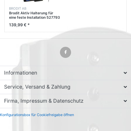
BRODIT AB
Brodit Aktiv Halterung für
eine feste Installation 527793
für Apple iPad Mini 4 (A1538
139,99 € *
A1550)
Informationen
Service, Versand & Zahlung
Firma, Impressum & Datenschutz
Konfigurationsbox für Cookiefreigabe öffnen