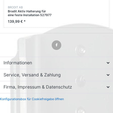
BRODIT AB
Brodit Aktiv Halterung für
eine feste Installation 527977
für Apple iPad Pro 10.5
139,99 € *
(A1701 A1709)
Informationen
Service, Versand & Zahlung
Firma, Impressum & Datenschutz
Konfigurationsbox für Cookiefreigabe öffnen