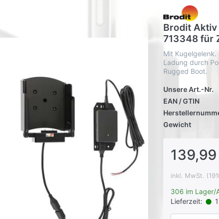
Brodit Aktiv
713348 für
Mit Kugelgelenk.
Ladung durch Pog
Rugged Boot.
Unsere Art.-Nr.
EAN / GTIN
Herstellernumm
Gewicht
139,99
inkl. MwSt. (19
306 im Lager/
Lieferzeit:
1