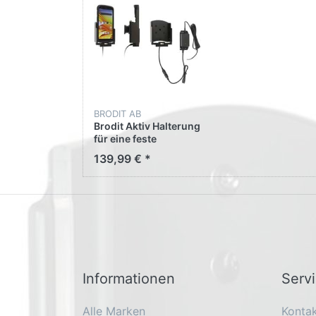
BRODIT AB
Brodit Aktiv Halterung
für eine feste
Installation 713348
139,99 € *
für Zebra HC50
Informationen
Serv
Alle Marken
Konta