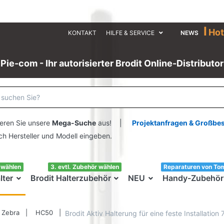
I
Hot
KONTAKT
HILFE & SERVICE
NEWS
Pie-com - Ihr autorisierter Brodit Online-Distributor
eren Sie unsere
Mega-Suche
aus! |
Projektanfragen & Großbe
ersteller und Modell eingeben.
swählen
3. evtl. Zubehör wählen
Reparaturen von To
lter
Brodit Halterzubehör
NEU
Handy-Zubehör
Zebra
HC50
Brodit Aktiv Halterung für eine feste Installati