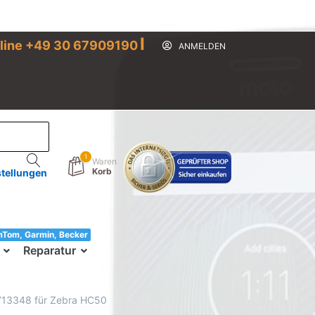
I
line +49 30 67909190
ANMELDEN
1
Waren
Korb
stellungen
mTom, Garmin, Becker
33!
Reparatur
on 713348 für Zebra HC50