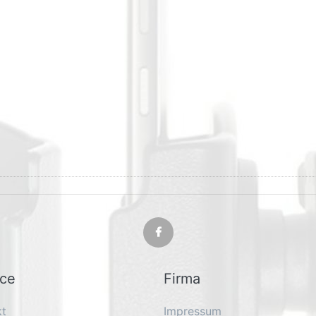
ice
Firma
kt
Impressum