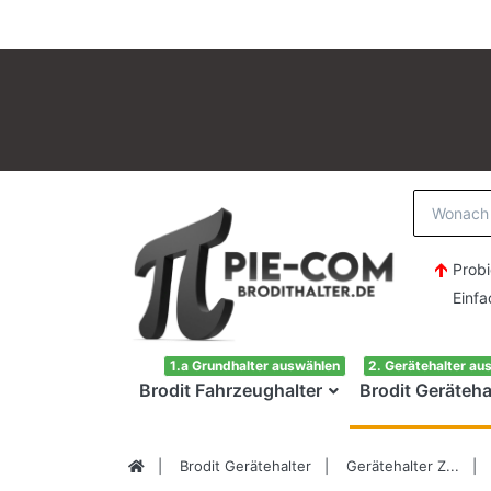
Probi
Einfach H
1.a Grundhalter auswählen
2. Gerätehalter au
Brodit Fahrzeughalter
Brodit Geräteha
Brodit Gerätehalter
Gerätehalter Z...