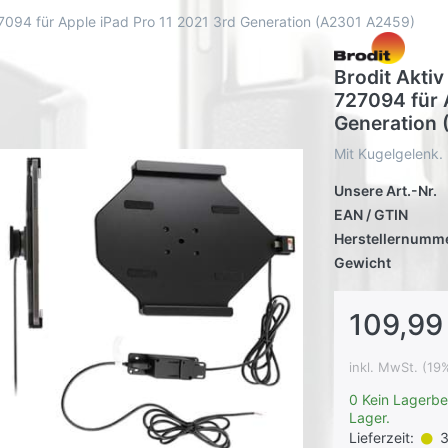
 727094 für Apple iPad Pro 11 2021 3rd Generation (A2301 A2459)
Brodit Aktiv
727094 für 
Generation
Mit Kugelgelenk.
Unsere Art.-Nr.
EAN / GTIN
Herstellernumm
Gewicht
109,99
inkl. MwSt. (19
0 Kein Lagerbe
Lager.
Lieferzeit:
3