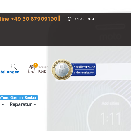
I
line +49 30 67909190
ANMELDEN
1
Waren
Korb
stellungen
mTom, Garmin, Becker
33!
Reparatur