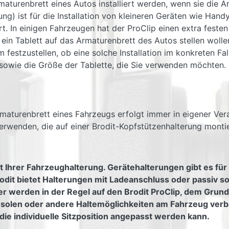
maturenbrett eines Autos installiert werden, wenn sie die 
ung) ist für die Installation von kleineren Geräten wie Hand
rt. In einigen Fahrzeugen hat der ProClip einen extra feste
ein Tablett auf das Armaturenbrett des Autos stellen woll
festzustellen, ob eine solche Installation im konkreten Fall
p sowie die Größe der Tablette, die Sie verwenden möchten.
Armaturenbrett eines Fahrzeugs erfolgt immer in eigener Ve
erwenden, die auf einer Brodit-Kopfstützenhalterung montie
t Ihrer Fahrzeughalterung. Gerätehalterungen gibt es für
odit bietet Halterungen mit Ladeanschluss oder passiv s
er werden in der Regel auf den Brodit ProClip, dem Grundt
nsolen oder andere Haltemöglichkeiten am Fahrzeug verb
die individuelle Sitzposition angepasst werden kann.