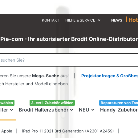
I
Hot
KONTAKT
HILFE & SERVICE
NEWS
Pie-com - Ihr autorisierter Brodit Online-Distributor
eren Sie unsere
Mega-Suche
aus! |
Projektanfragen & Großbe
ersteller und Modell eingeben.
swählen
3. evtl. Zubehör wählen
Reparaturen von To
lter
Brodit Halterzubehör
NEU
Handy-Zubehör
Apple
iPad Pro 11 2021 3rd Generation (A2301 A2459)