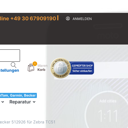
I
line +49 30 67909190
ANMELDEN
1
Waren
Korb
stellungen
mTom, Garmin, Becker
33!
Reparatur
Stecker 512926 für Zebra TC51