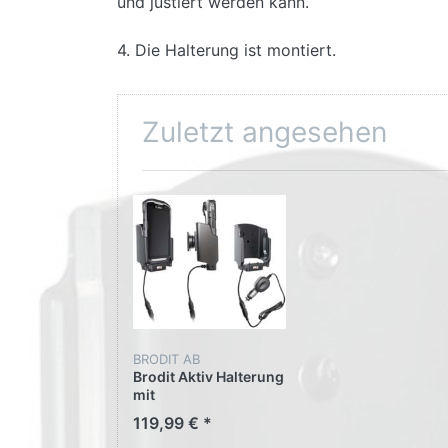
und justiert werden kann.
4. Die Halterung ist montiert.
Zuletzt angesehen
BRODIT AB
Brodit Aktiv Halterung
mit
Zigarettenanzünder-
119,99 € *
Stecker 512926 für