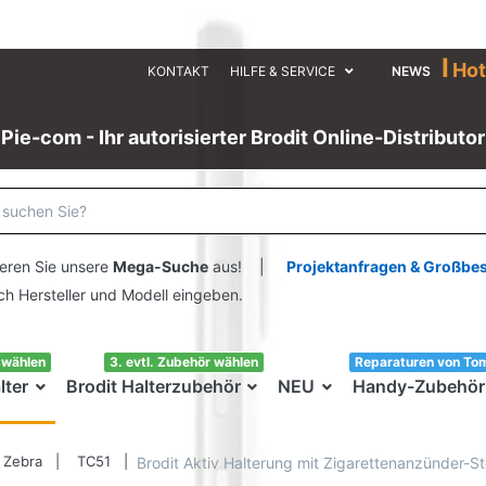
I
Hot
KONTAKT
HILFE & SERVICE
NEWS
Pie-com - Ihr autorisierter Brodit Online-Distributor
eren Sie unsere
Mega-Suche
aus! |
Projektanfragen & Großbe
ersteller und Modell eingeben.
swählen
3. evtl. Zubehör wählen
Reparaturen von To
lter
Brodit Halterzubehör
NEU
Handy-Zubehör
Zebra
TC51
Brodit Aktiv Halterung mit Zigarettenanzünder-