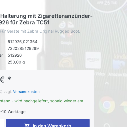
v Halterung mit Zigarettenanzünder-
926 für Zebra TC51
 Für Geräte mit Zebra Original Rugged Boot.
512926_021364
7320285129269
er
512926
250,00 g
€ *
%) zzgl.
Versandkosten
stand - wird nachgeliefert, sobald wieder am
-10 Werktage
In den Warenkorb