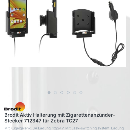
Brodit Aktiv Halterung mit Zigarettenanzünder-
Stecker 712347 für Zebra TC27
Mit Kugelgelenk. 3A Ladung. 12/24V. Mit Easy-switching system. Ladung