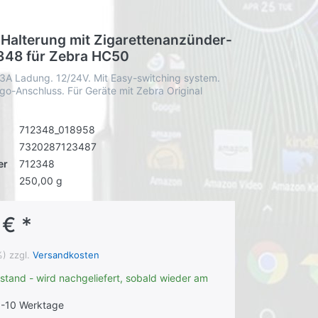
v Halterung mit Zigarettenanzünder-
348 für Zebra HC50
 3A Ladung. 12/24V. Mit Easy-switching system.
o-Anschluss. Für Geräte mit Zebra Original
712348_018958
7320287123487
er
712348
250,00 g
 € *
%) zzgl.
Versandkosten
stand - wird nachgeliefert, sobald wieder am
-10 Werktage