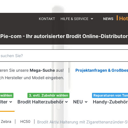
I
Hot
KONTAKT
HILFE & SERVICE
NEWS
Pie-com - Ihr autorisierter Brodit Online-Distributor
eren Sie unsere
Mega-Suche
aus! |
Projektanfragen & Großbe
ersteller und Modell eingeben.
swählen
3. evtl. Zubehör wählen
Reparaturen von To
lter
Brodit Halterzubehör
NEU
Handy-Zubehör
Zebra
HC50
Brodit Aktiv Halterung mit Zigarettenanzünder