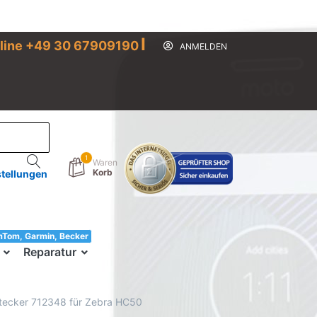
I
line +49 30 67909190
ANMELDEN
1
Waren
Korb
stellungen
mTom, Garmin, Becker
33!
Reparatur
-Stecker 712348 für Zebra HC50