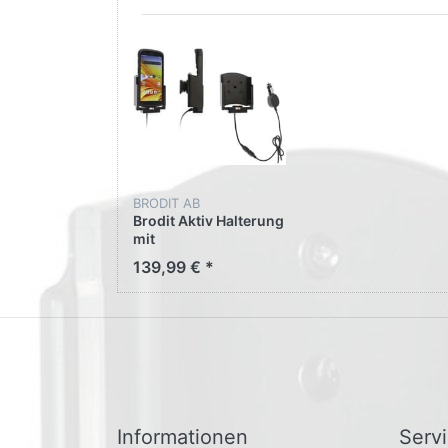
BRODIT AB
Brodit Aktiv Halterung
mit
Zigarettenanzünder-
139,99 € *
Stecker 712348 für
Zebra HC50
Informationen
Serv