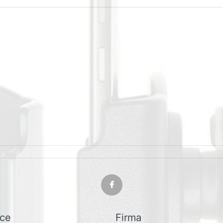
ice
Firma