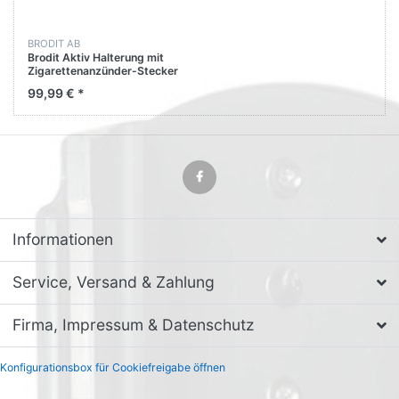
BRODIT AB
Brodit Aktiv Halterung mit
Zigarettenanzünder-Stecker
721094 für Apple iPad Pro 11
99,99 € *
2022 4th Generation (A2759
A2761)
Informationen
Service, Versand & Zahlung
Firma, Impressum & Datenschutz
Konfigurationsbox für Cookiefreigabe öffnen