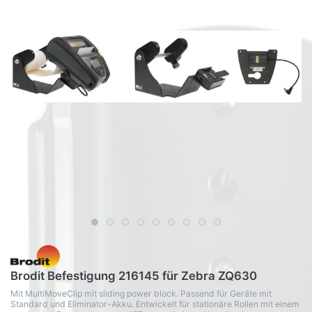
Brodit Befestigung 216145 für Zebra ZQ630
Mit MultiMoveClip mit sliding power block. Passend für Geräte mit
Standard und Eliminator-Akku. Entwickelt für stationäre Rollen mit einem