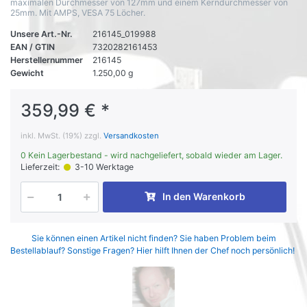
maximalen Durchmesser von 127mm und einem Kerndurchmesser von
25mm. Mit AMPS, VESA 75 Löcher.
Unsere Art.-Nr.
216145_019988
EAN / GTIN
7320282161453
Herstellernummer
216145
Gewicht
1.250,00 g
359,99 € *
inkl. MwSt. (19%) zzgl.
Versandkosten
0 Kein Lagerbestand - wird nachgeliefert, sobald wieder am Lager.
Lieferzeit:
3-10 Werktage
In den Warenkorb
Sie können einen Artikel nicht finden? Sie haben Problem beim
Bestellablauf? Sonstige Fragen? Hier hilft Ihnen der Chef noch persönlich!