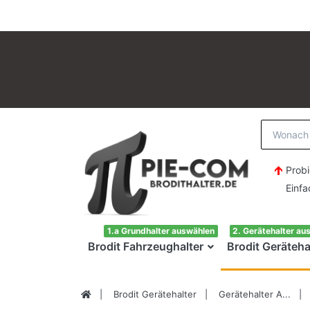
Probi
Einfach H
1.a Grundhalter auswählen
2. Gerätehalter au
Brodit Fahrzeughalter
Brodit Geräteha
Brodit Gerätehalter
Gerätehalter A...