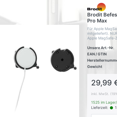
Brodit Befe
Pro Max
Für Apple MagSa
mitgeliefert). N
Apple MagSafe-Z
Unsere Art.-Nr.
EAN / GTIN
Herstellernumm
Gewicht
29,99 
inkl. MwSt. (19
1525 im Lager
Lieferzeit:
1