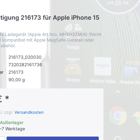
stigung 216173 für Apple iPhone 15
fe Ladegerät (Apple Art.Nro. MHXH3ZM/A) (Nicht
UR kompatibel mit Apple MagSafe-Geräten oder
ubehör.
216173_020030
7320282161736
er
216173
90,00 g
€ *
%) zzgl.
Versandkosten
/Außenlager
-7 Werktage