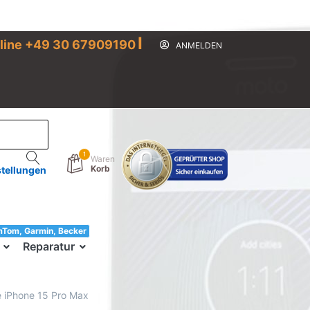
I
line +49 30 67909190
ANMELDEN
1
Waren
Korb
stellungen
mTom, Garmin, Becker
33!
Reparatur
e iPhone 15 Pro Max