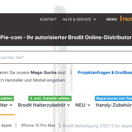
I
Hot
KONTAKT
HILFE & SERVICE
NEWS
Pie-com - Ihr autorisierter Brodit Online-Distributor
eren Sie unsere
Mega-Suche
aus! |
Projektanfragen & Großbe
ersteller und Modell eingeben.
swählen
3. evtl. Zubehör wählen
Reparaturen von To
lter
Brodit Halterzubehör
NEU
Handy-Zubehör
Apple
iPhone 15 Pro Max
Brodit Befestigung 216173 für Appl