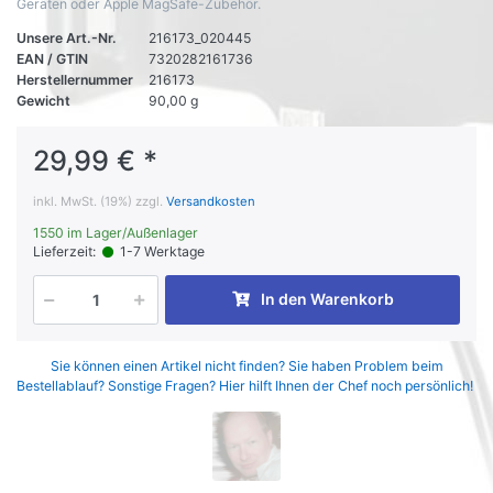
Geräten oder Apple MagSafe-Zubehör.
Unsere Art.-Nr.
216173_020445
EAN / GTIN
7320282161736
Herstellernummer
216173
Gewicht
90,00 g
29,99 € *
inkl. MwSt. (19%) zzgl.
Versandkosten
1550 im Lager/Außenlager
Lieferzeit:
1-7 Werktage
In den Warenkorb
Sie können einen Artikel nicht finden? Sie haben Problem beim
Bestellablauf? Sonstige Fragen? Hier hilft Ihnen der Chef noch persönlich!