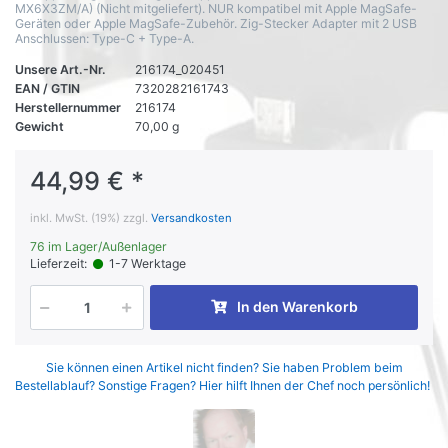
MX6X3ZM/A) (Nicht mitgeliefert). NUR kompatibel mit Apple MagSafe-
Geräten oder Apple MagSafe-Zubehör. Zig-Stecker Adapter mit 2 USB
Anschlussen: Type-C + Type-A.
Unsere Art.-Nr.
216174_020451
EAN / GTIN
7320282161743
Herstellernummer
216174
Gewicht
70,00 g
44,99 € *
inkl. MwSt. (19%) zzgl.
Versandkosten
76 im Lager/Außenlager
Lieferzeit:
1-7 Werktage
In den Warenkorb
Sie können einen Artikel nicht finden? Sie haben Problem beim
Bestellablauf? Sonstige Fragen? Hier hilft Ihnen der Chef noch persönlich!