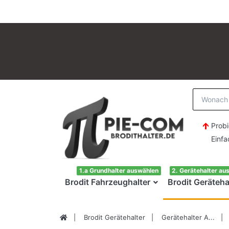
Probi
Einfach H
1.a Grundhalter auswählen
2. Gerätehalter au
Brodit Fahrzeughalter
Brodit Geräteha
Brodit Gerätehalter
Gerätehalter A...