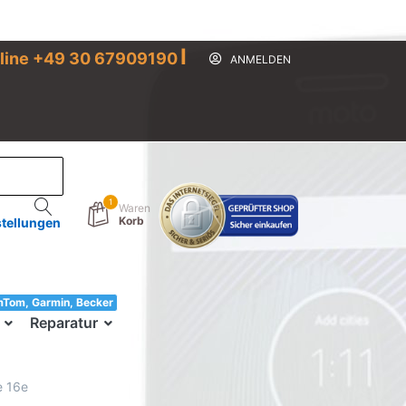
I
line +49 30 67909190
ANMELDEN
1
Waren
Korb
stellungen
mTom, Garmin, Becker
33!
Reparatur
e 16e