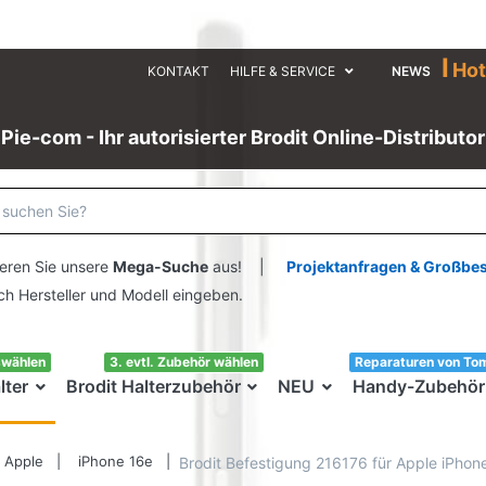
I
Hot
KONTAKT
HILFE & SERVICE
NEWS
Pie-com - Ihr autorisierter Brodit Online-Distributor
eren Sie unsere
Mega-Suche
aus! |
Projektanfragen & Großbe
ersteller und Modell eingeben.
swählen
3. evtl. Zubehör wählen
Reparaturen von To
lter
Brodit Halterzubehör
NEU
Handy-Zubehör
Apple
iPhone 16e
Brodit Befestigung 216176 für Apple iPhon