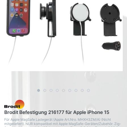
Brodit Befestigung 216177 für Apple iPhone 15
Für Apple MagSafe Ladegerät (Apple Art.Nro. MHXH3ZM/A) (Nicht
mitgeliefert). NUR kompatibel mit Apple MagSafe-Geräten/Zubehör. Zig-