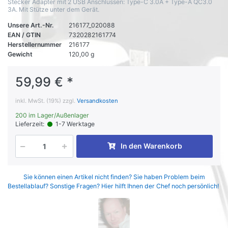
Stecker Adapter mit 2 USB Anschlussen: Type-C 3.0A + Type-A QC3.0
3A. Mit Stütze unter dem Gerät.
Unsere Art.-Nr.
216177_020088
EAN / GTIN
7320282161774
Herstellernummer
216177
Gewicht
120,00 g
59,99 € *
inkl. MwSt. (19%) zzgl.
Versandkosten
200 im Lager/Außenlager
Lieferzeit:
1-7 Werktage
In den Warenkorb
Sie können einen Artikel nicht finden? Sie haben Problem beim
Bestellablauf? Sonstige Fragen? Hier hilft Ihnen der Chef noch persönlich!