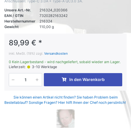
Anschlussen: Type-C 3.0A + Type-A QC3.0 3A.
Unsere Art.-Nr.
216324_020366
EAN / GTIN
7320282163242
Herstellernummer
216324
Gewicht
110,00 g
89,99 € *
inkl. MwSt. (19%) zzgl.
Versandkosten
0 Kein Lagerbestand - wird nachgeliefert, sobald wieder am Lager.
Lieferzeit:
3-10 Werktage
In den Warenkorb
Sie können einen Artikel nicht finden? Sie haben Problem beim
Bestellablauf? Sonstige Fragen? Hier hilft Ihnen der Chef noch persönlich!