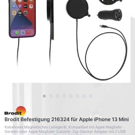
Brodit Befestigung 216324 für Apple iPhone 13 Mini
Kabelloses Magnetisches Ladegerät, Kompatibel mit Apple MagSafe-
Geräten oder Apple MagSafe-Zubehör. Zig-Stecker Adapter mit 2 USB