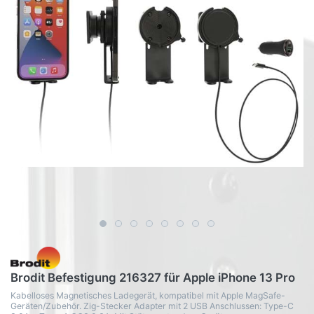
Brodit Befestigung 216327 für Apple iPhone 13 Pro
Kabelloses Magnetisches Ladegerät, kompatibel mit Apple MagSafe-
Geräten/Zubehör. Zig-Stecker Adapter mit 2 USB Anschlussen: Type-C