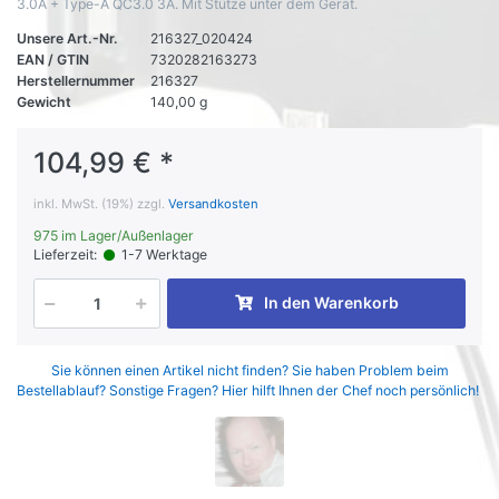
3.0A + Type-A QC3.0 3A. Mit Stütze unter dem Gerät.
Unsere Art.-Nr.
216327_020424
EAN / GTIN
7320282163273
Herstellernummer
216327
Gewicht
140,00 g
104,99 € *
inkl. MwSt. (19%) zzgl.
Versandkosten
975 im Lager/Außenlager
Lieferzeit:
1-7 Werktage
In den Warenkorb
Sie können einen Artikel nicht finden? Sie haben Problem beim
Bestellablauf? Sonstige Fragen? Hier hilft Ihnen der Chef noch persönlich!