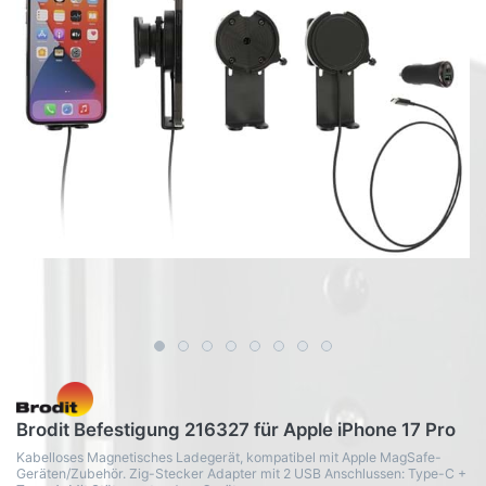
Brodit Befestigung 216327 für Apple iPhone 17 Pro
Kabelloses Magnetisches Ladegerät, kompatibel mit Apple MagSafe-
Geräten/Zubehör. Zig-Stecker Adapter mit 2 USB Anschlussen: Type-C +