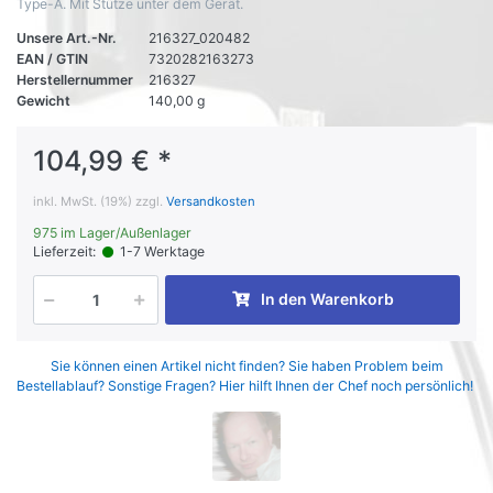
Type-A. Mit Stütze unter dem Gerät.
Unsere Art.-Nr.
216327_020482
EAN / GTIN
7320282163273
Herstellernummer
216327
Gewicht
140,00 g
104,99 € *
inkl. MwSt. (19%) zzgl.
Versandkosten
975 im Lager/Außenlager
Lieferzeit:
1-7 Werktage
In den Warenkorb
Sie können einen Artikel nicht finden? Sie haben Problem beim
Bestellablauf? Sonstige Fragen? Hier hilft Ihnen der Chef noch persönlich!