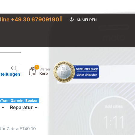
I
line +49 30 67909190
ANMELDEN
1
Waren
Korb
stellungen
mTom, Garmin, Becker
33!
Reparatur
 für Zebra ET40 10