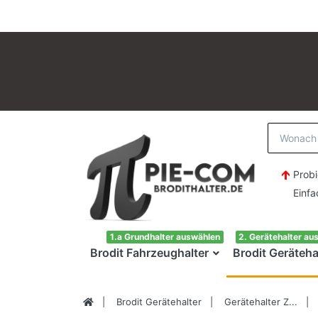
Probi
Einfach H
1.a Grundhalter auswählen
2. Gerätehalter au
Brodit Fahrzeughalter
Brodit Geräteha
Brodit Gerätehalter
Gerätehalter Z...