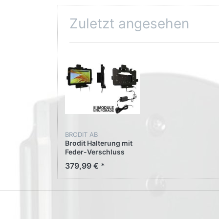
Zuletzt angesehen
BRODIT AB
Brodit Halterung mit
Feder-Verschluss
747333 für Zebra
379,99 € *
ET40 10