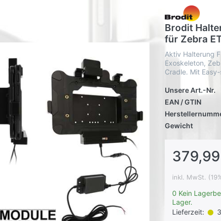
Brodit Halt
für Zebra E
Aktiv Halterung F
Exoskeleton, Zeb
Cradle. Mit Easy
Unsere Art.-Nr.
EAN / GTIN
Herstellernumm
Gewicht
379,99
inkl. MwSt. (19
0 Kein Lagerbe
Lager.
Lieferzeit:
3