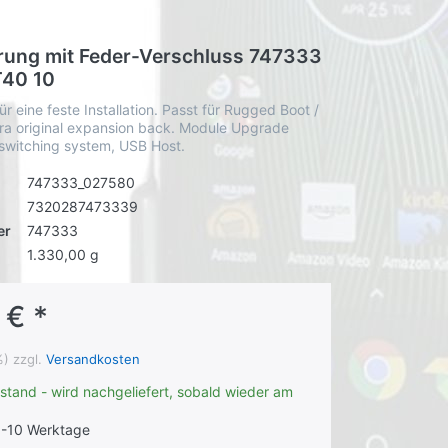
erung mit Feder-Verschluss 747333
T40 10
ür eine feste Installation. Passt für Rugged Boot /
ra original expansion back. Module Upgrade
-switching system, USB Host.
747333_027580
7320287473339
er
747333
1.330,00 g
 € *
%) zzgl.
Versandkosten
stand - wird nachgeliefert, sobald wieder am
-10 Werktage