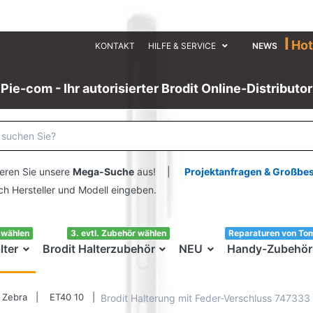
I
Hot
KONTAKT
HILFE & SERVICE
NEWS
Pie-com - Ihr autorisierter Brodit Online-Distributor
eren Sie unsere
Mega-Suche
aus! |
Projektanfragen & Großbe
ersteller und Modell eingeben.
swählen
3. evtl. Zubehör wählen
Reparaturen von To
lter
Brodit Halterzubehör
NEU
Handy-Zubehör
Zebra
ET40 10
Brodit Halterung mit Feder-Verschluss 747333