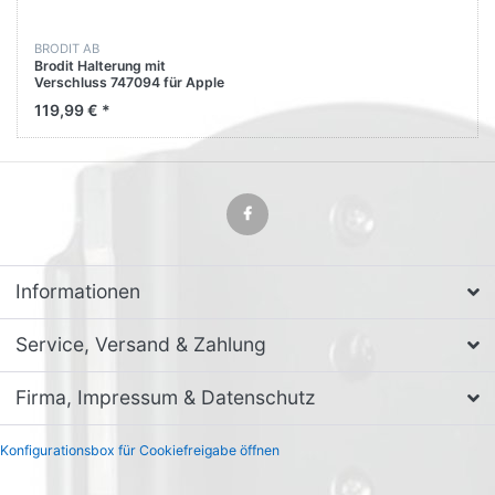
BRODIT AB
Brodit Halterung mit
Verschluss 747094 für Apple
iPad Pro 11 2020 2nd
119,99 € *
Generation (A2068 A2230)
Informationen
Service, Versand & Zahlung
Firma, Impressum & Datenschutz
Konfigurationsbox für Cookiefreigabe öffnen