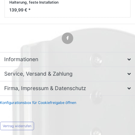
Halterung, feste Installation
727396 für Apple iPhone 15
139,99 € *
Pro Max
Informationen
Service, Versand & Zahlung
Firma, Impressum & Datenschutz
Konfigurationsbox für Cookiefreigabe öffnen
Vertrag widerrufen