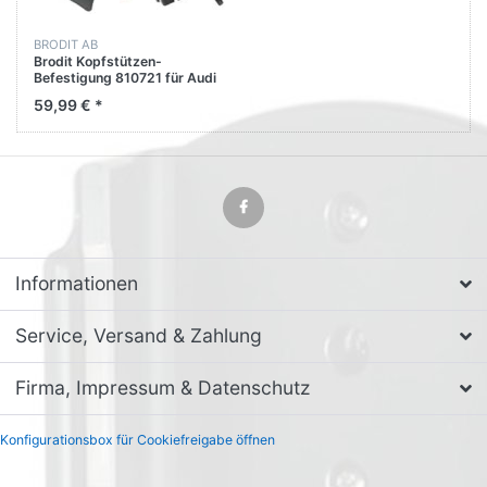
BRODIT AB
Brodit Kopfstützen-
Befestigung 810721 für Audi
A4 Allroad - Bj: 08-24
59,99 € *
Kopfstütze
Informationen
Service, Versand & Zahlung
Firma, Impressum & Datenschutz
Konfigurationsbox für Cookiefreigabe öffnen