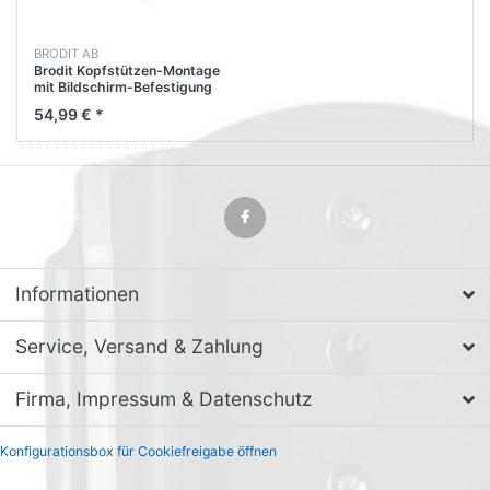
BRODIT AB
Brodit Kopfstützen-Montage
mit Bildschirm-Befestigung
810820 für Audi A6 - Bj: 98-
54,99 € *
24 Kopfstütze
Informationen
Service, Versand & Zahlung
Firma, Impressum & Datenschutz
Konfigurationsbox für Cookiefreigabe öffnen