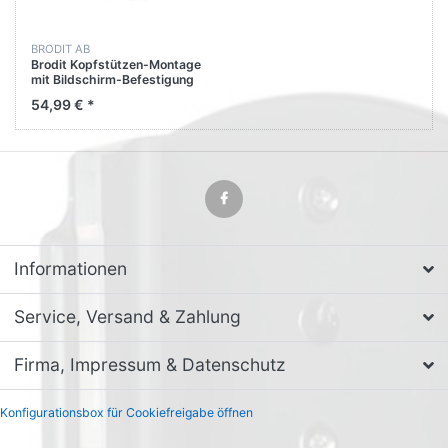
BRODIT AB
Brodit Kopfstützen-Montage
mit Bildschirm-Befestigung
810820 für Audi A8 - Bj: 94-
54,99 € *
17 Kopfstütze
Informationen
Service, Versand & Zahlung
Firma, Impressum & Datenschutz
Konfigurationsbox für Cookiefreigabe öffnen