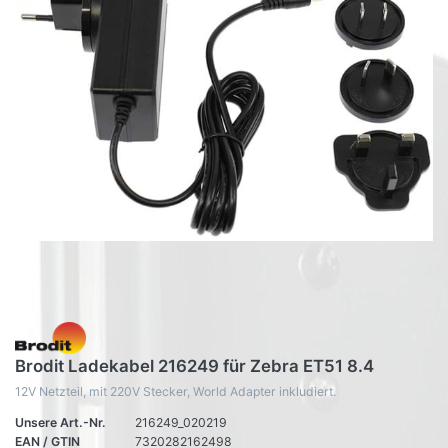
Brodit Ladekabel 216249 für Zebra ET51 8.4
12V Netzteil, mit 220V Stecker, World Adapter inkludiert.
Unsere Art.-Nr.
216249_020219
EAN / GTIN
7320282162498