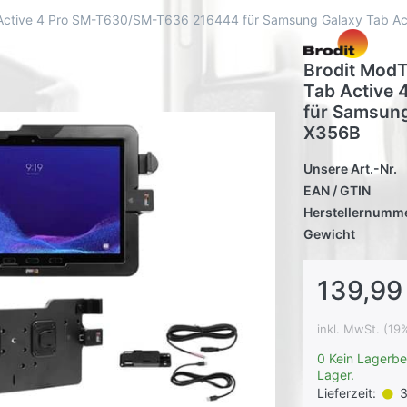
Active 4 Pro SM-T630/SM-T636 216444 für Samsung Galaxy Tab Ac
Brodit ModT
Tab Active
für Samsung
X356B
Unsere Art.-Nr.
EAN / GTIN
Herstellernumm
Gewicht
139,99
inkl. MwSt. (19
0 Kein Lagerbe
Lager.
Lieferzeit:
3