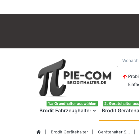
Probi
Einfach H
1.a Grundhalter auswählen
2. Gerätehalter au
Brodit Fahrzeughalter
Brodit Geräteha
Brodit Gerätehalter
Gerätehalter S...