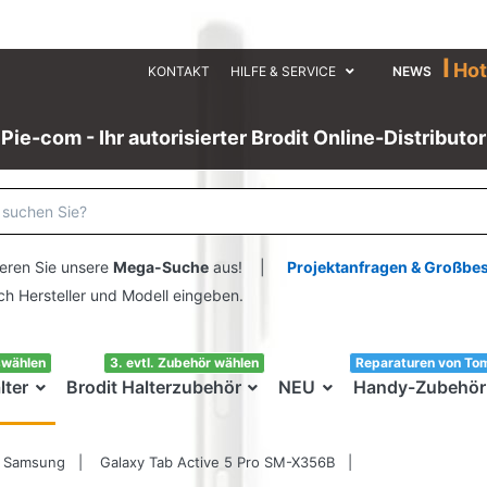
I
Hot
KONTAKT
HILFE & SERVICE
NEWS
Pie-com - Ihr autorisierter Brodit Online-Distributor
eren Sie unsere
Mega-Suche
aus! |
Projektanfragen & Großbe
ersteller und Modell eingeben.
swählen
3. evtl. Zubehör wählen
Reparaturen von To
lter
Brodit Halterzubehör
NEU
Handy-Zubehör
Samsung
Galaxy Tab Active 5 Pro SM-X356B