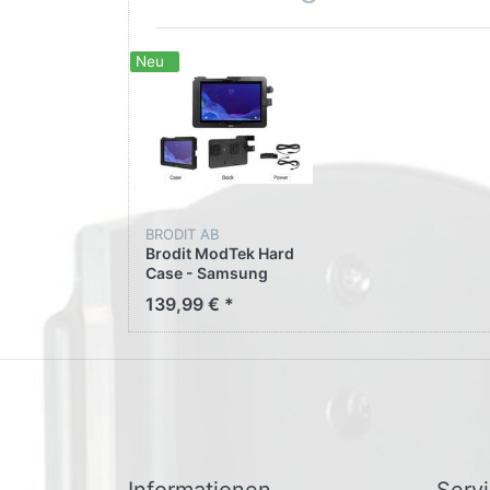
Neu
BRODIT AB
Brodit ModTek Hard
Case - Samsung
Galaxy Tab Active 4
139,99 € *
Pro SM-T630/SM-
T636 216444 für
Samsung Galaxy Tab
Active 5 Pro SM-
X356B
Informationen
Serv