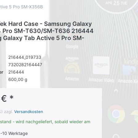
tive 5 Pro SM-X356B
ek Hard Case - Samsung Galaxy
 4 Pro SM-T630/SM-T636 216444
 Galaxy Tab Active 5 Pro SM-
216444_019733
7320282164447
er
216444
600,00 g
 € *
%) zzgl.
Versandkosten
stand - wird nachgeliefert, sobald wieder am
-10 Werktage