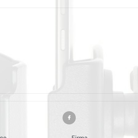
ice
Firma