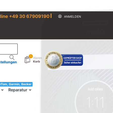
I
line +49 30 67909190
ANMELDEN
1
Waren
Korb
stellungen
mTom, Garmin, Becker
33!
Reparatur