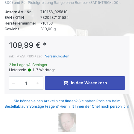
800) und Für Pistolgrip Long Range ohne Bumper (SM15-TRIG-L00).
Unsere Art.-Nr.
710158_025810
EAN / GTIN
7320287101584
Herstellernummer
710158
Gewicht
310,00 g
109,99 € *
inkl. MwSt. (19%) zzgl.
Versandkosten
2 im Lager/Außenlager
Lieferzeit:
1-7 Werktage
In den Warenkorb
Sie können einen Artikel nicht finden? Sie haben Problem beim
Bestellablauf? Sonstige Fragen? Hier hilft Ihnen der Chef noch persönlich!