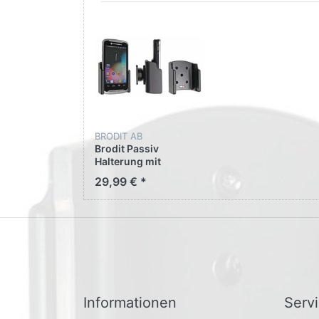
BRODIT AB
Brodit Passiv
Halterung mit
Kugelgelenk 511601
29,99 € *
für Zebra TC55
Informationen
Serv