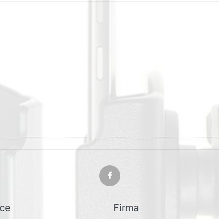
ice
Firma