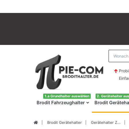
Probi
Einfach H
1.a Grundhalter auswählen
2. Gerätehalter au
Brodit Fahrzeughalter
Brodit Geräteha
Brodit Gerätehalter
Gerätehalter Z...