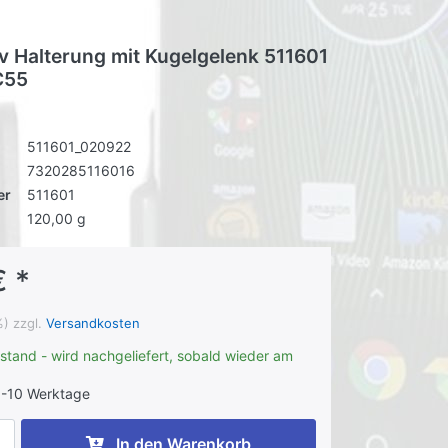
iv Halterung mit Kugelgelenk 511601
C55
511601_020922
7320285116016
er
511601
120,00 g
€ *
%) zzgl.
Versandkosten
stand - wird nachgeliefert, sobald wieder am
-10 Werktage
In den Warenkorb