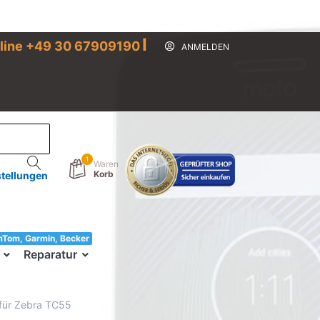
I
line +49 30 67909190
ANMELDEN
1
Waren
Korb
stellungen
mTom, Garmin, Becker
33!
Reparatur
 für Zebra TC55