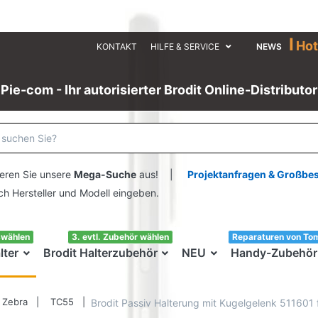
I
Hot
KONTAKT
HILFE & SERVICE
NEWS
Pie-com - Ihr autorisierter Brodit Online-Distributor
eren Sie unsere
Mega-Suche
aus! |
Projektanfragen & Großbe
ersteller und Modell eingeben.
swählen
3. evtl. Zubehör wählen
Reparaturen von To
lter
Brodit Halterzubehör
NEU
Handy-Zubehör
Zebra
TC55
Brodit Passiv Halterung mit Kugelgelenk 511601