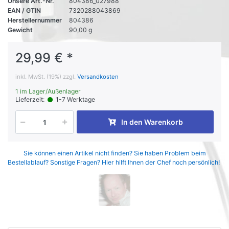
Unsere Art.-Nr.
804386_027988
EAN / GTIN
7320288043869
Herstellernummer
804386
Gewicht
90,00 g
29,99 € *
inkl. MwSt. (19%) zzgl.
Versandkosten
1 im Lager/Außenlager
Lieferzeit:
1-7 Werktage
In den Warenkorb
Sie können einen Artikel nicht finden? Sie haben Problem beim
Bestellablauf? Sonstige Fragen? Hier hilft Ihnen der Chef noch persönlich!