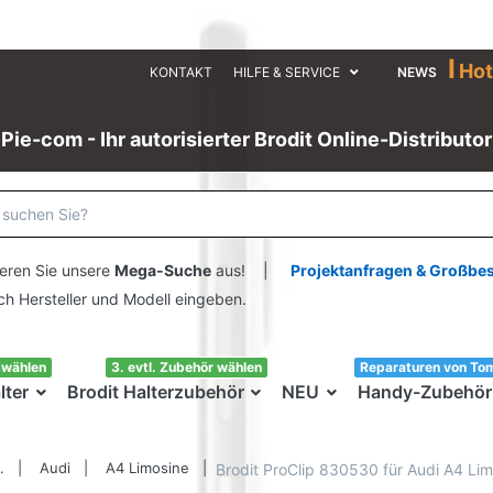
I
Hot
KONTAKT
HILFE & SERVICE
NEWS
Pie-com - Ihr autorisierter Brodit Online-Distributor
eren Sie unsere
Mega-Suche
aus! |
Projektanfragen & Großbe
ersteller und Modell eingeben.
swählen
3. evtl. Zubehör wählen
Reparaturen von To
lter
Brodit Halterzubehör
NEU
Handy-Zubehör
.
Audi
A4 Limosine
Brodit ProClip 830530 für Audi A4 Limo