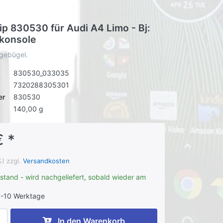
ip 830530 für Audi A4 Limo - Bj:
lkonsole
agebügel.
830530_033035
7320288305301
er
830530
140,00 g
€ *
%) zzgl.
Versandkosten
stand - wird nachgeliefert, sobald wieder am
-10 Werktage
In den Warenkorb