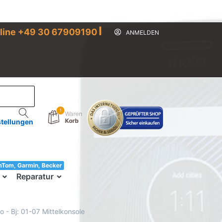
I
line +49 30 67909190
ANMELDEN
1
Waren
Korb
stellungen
mTom, Garmin, Becker
33!
Reparatur
 - Bj: 01-07 Mittelkonsole