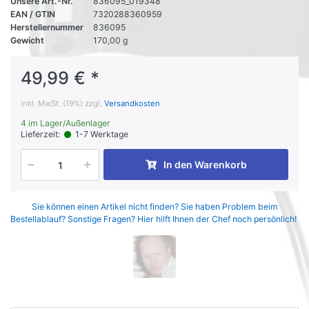
Unsere Art.-Nr.
836095_019348
EAN / GTIN
7320288360959
Herstellernummer
836095
Gewicht
170,00 g
49,99 € *
inkl. MwSt. (19%) zzgl.
Versandkosten
4 im Lager/Außenlager
Lieferzeit:
1-7 Werktage
In den Warenkorb
Sie können einen Artikel nicht finden? Sie haben Problem beim
Bestellablauf? Sonstige Fragen? Hier hilft Ihnen der Chef noch persönlich!