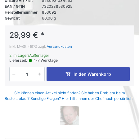
Unsere Art.-Nr.
853092_034453
EAN / GTIN
7320288530925
Herstellernummer
853092
Gewicht
60,00 g
29,99 € *
inkl. MwSt. (19%) zzgl.
Versandkosten
2 im Lager/Außenlager
Lieferzeit:
1-7 Werktage
In den Warenkorb
Sie können einen Artikel nicht finden? Sie haben Problem beim
Bestellablauf? Sonstige Fragen? Hier hilft Ihnen der Chef noch persönlich!