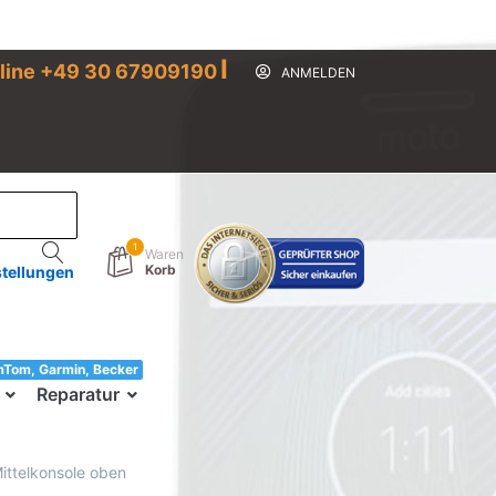
I
line +49 30 67909190
ANMELDEN
1
Waren
Korb
stellungen
mTom, Garmin, Becker
33!
Reparatur
Mittelkonsole oben