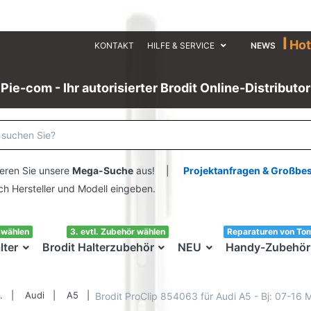
I
Hot
KONTAKT
HILFE & SERVICE
NEWS
Pie-com - Ihr autorisierter Brodit Online-Distributor
eren Sie unsere
Mega-Suche
aus! |
Projektanfragen & Großbe
ersteller und Modell eingeben.
swählen
3. evtl. Zubehör wählen
Reparaturen von To
lter
Brodit Halterzubehör
NEU
Handy-Zubehör
.
Audi
A5
Brodit ProClip 854063 für Audi A5 - Bj: 07-16 