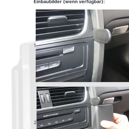
Einbaubilder (wenn verfügbar):
1
2