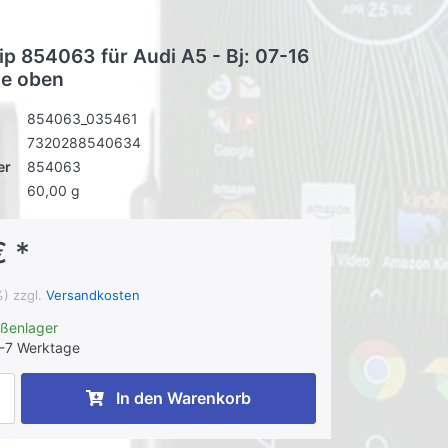
ip 854063 für Audi A5 - Bj: 07-16
le oben
854063_035461
7320288540634
er
854063
60,00 g
€ *
%) zzgl.
Versandkosten
ußenlager
-7 Werktage
In den Warenkorb