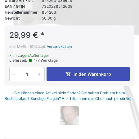
Unsere Art.-Nr.
854263_035648
EAN / GTIN
7320288542638
Herstellernummer
854263
Gewicht
50,00 g
29,99 € *
inkl. MwSt. (19%) zzgl.
Versandkosten
7 im Lager/Außenlager
Lieferzeit:
1-7 Werktage
In den Warenkorb
Sie können einen Artikel nicht finden? Sie haben Problem beim
Bestellablauf? Sonstige Fragen? Hier hilft Ihnen der Chef noch persönlich!