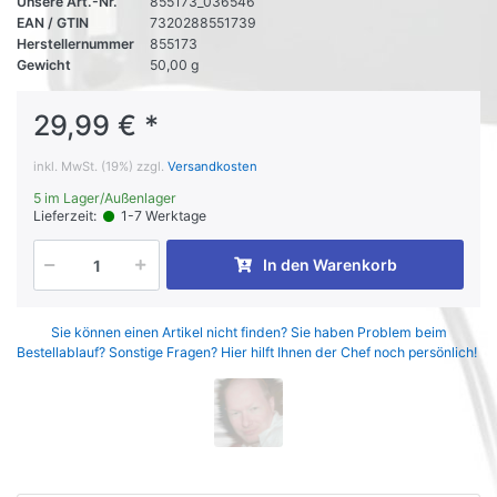
Unsere Art.-Nr.
855173_036546
EAN / GTIN
7320288551739
Herstellernummer
855173
Gewicht
50,00 g
29,99 € *
inkl. MwSt. (19%) zzgl.
Versandkosten
5 im Lager/Außenlager
Lieferzeit:
1-7 Werktage
In den Warenkorb
Sie können einen Artikel nicht finden? Sie haben Problem beim
Bestellablauf? Sonstige Fragen? Hier hilft Ihnen der Chef noch persönlich!