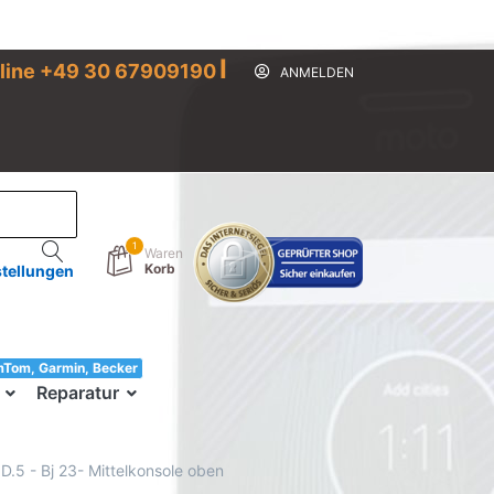
I
line +49 30 67909190
ANMELDEN
1
Waren
Korb
stellungen
mTom, Garmin, Becker
33!
Reparatur
D.5 - Bj 23- Mittelkonsole oben