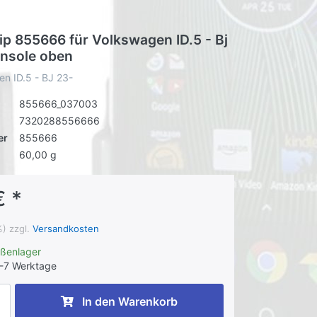
ip 855666 für Volkswagen ID.5 - Bj
onsole oben
en ID.5 - BJ 23-
855666_037003
7320288556666
er
855666
60,00 g
€ *
%) zzgl.
Versandkosten
ußenlager
-7 Werktage
In den Warenkorb