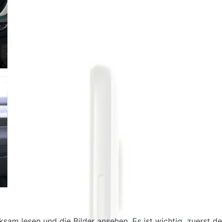
am lesen und die Bilder ansehen. Es ist wichtig, zuerst den