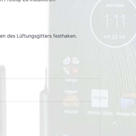
n des Lüftungsgitters festhaken.