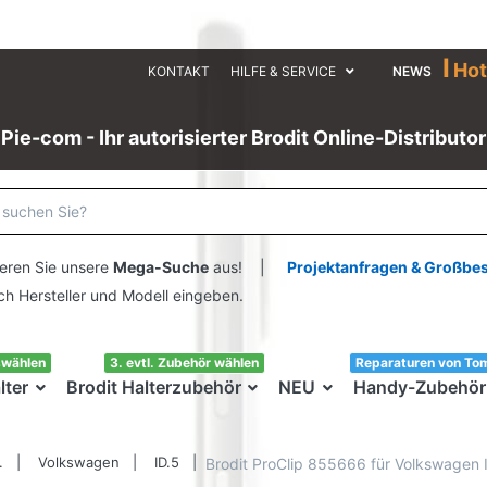
I
Hot
KONTAKT
HILFE & SERVICE
NEWS
Pie-com - Ihr autorisierter Brodit Online-Distributor
eren Sie unsere
Mega-Suche
aus! |
Projektanfragen & Großbe
ersteller und Modell eingeben.
swählen
3. evtl. Zubehör wählen
Reparaturen von To
lter
Brodit Halterzubehör
NEU
Handy-Zubehör
.
Volkswagen
ID.5
Brodit ProClip 855666 für Volkswagen I