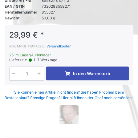
Unsere Art.-Nr.
855827_037113
EAN / GTIN
7320288558271
Herstellernummer
855827
Gewicht
50,00 g
29,99 € *
inkl. MwSt. (19%) zzgl.
Versandkosten
25 im Lager/Außenlager
Lieferzeit:
1-7 Werktage
In den Warenkorb
Sie können einen Artikel nicht finden? Sie haben Problem beim
Bestellablauf? Sonstige Fragen? Hier hilft Ihnen der Chef noch persönlich!