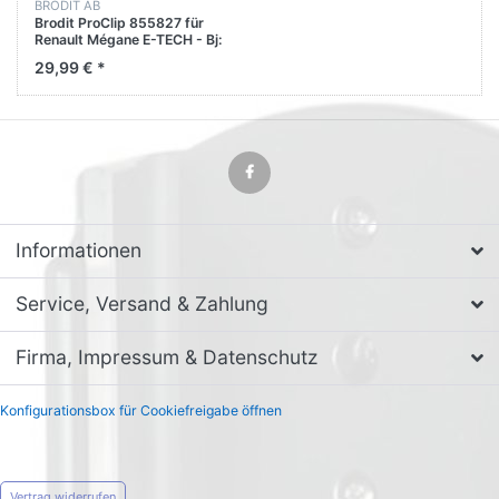
BRODIT AB
Brodit ProClip 855827 für
Renault Mégane E-TECH - Bj:
22-25 Armaturenbrett mitte,
29,99 € *
Left
Informationen
Service, Versand & Zahlung
Firma, Impressum & Datenschutz
Konfigurationsbox für Cookiefreigabe öffnen
Vertrag widerrufen