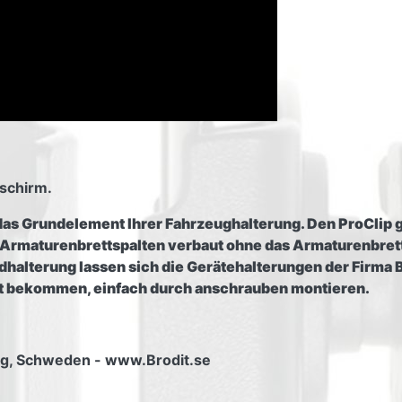
dschirm.
das Grundelement Ihrer Fahrzeughalterung. Den ProClip g
e Armaturenbrettspalten verbaut ohne das Armaturenbret
alterung lassen sich die Gerätehalterungen der Firma Brod
ät bekommen, einfach durch anschrauben montieren.
org, Schweden - www.Brodit.se