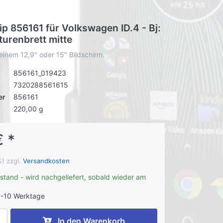
ip 856161 für Volkswagen ID.4 - Bj:
urenbrett mitte
einem 12,9" oder 15" Bildschirm.
856161_019423
7320288561615
er
856161
220,00 g
€ *
%) zzgl.
Versandkosten
stand - wird nachgeliefert, sobald wieder am
-10 Werktage
In den Warenkorb