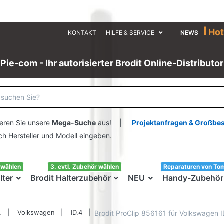
I
Hot
KONTAKT
HILFE & SERVICE
NEWS
Pie-com - Ihr autorisierter Brodit Online-Distributor
eren Sie unsere
Mega-Suche
aus! |
Projektanfragen & Großbe
ersteller und Modell eingeben.
swählen
3. evtl. Zubehör wählen
Reparaturen von To
lter
Brodit Halterzubehör
NEU
Handy-Zubehör
.
Volkswagen
ID.4
Brodit ProClip 856161 für Volkswagen I