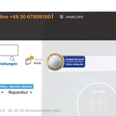
I
line +49 30 67909190
ANMELDEN
1
Waren
Korb
stellungen
mTom, Garmin, Becker
33!
Reparatur
D.4 - Bj: 25-25 Armaturenbrett mitte