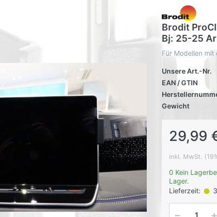
Brodit ProC
Bj: 25-25 A
Für Modellen mit 
Unsere Art.-Nr.
EAN / GTIN
Herstellernumm
Gewicht
29,99 
inkl. MwSt. (19
0 Kein Lagerbe
Lager.
Lieferzeit:
3