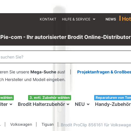
I
Hot
KONTAKT
HILFE & SERVICE
NEWS
Pie-com - Ihr autorisierter Brodit Online-Distributor
eren Sie unsere
Mega-Suche
aus! |
Projektanfragen & Großbe
ersteller und Modell eingeben.
swählen
3. evtl. Zubehör wählen
Reparaturen von To
lter
Brodit Halterzubehör
NEU
Handy-Zubehör
.
Volkswagen
Tiguan
Brodit ProClip 856161 für Volkswage