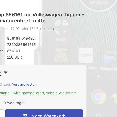
lip 856161 für Volkswagen Tiguan -
rmaturenbrett mitte
einem 12,9" oder 15" Bildschirm.
856161_019426
7320288561615
er
856161
220,00 g
€ *
%) zzgl.
Versandkosten
stand - wird nachgeliefert, sobald wieder am
-10 Werktage
In den Warenkorb