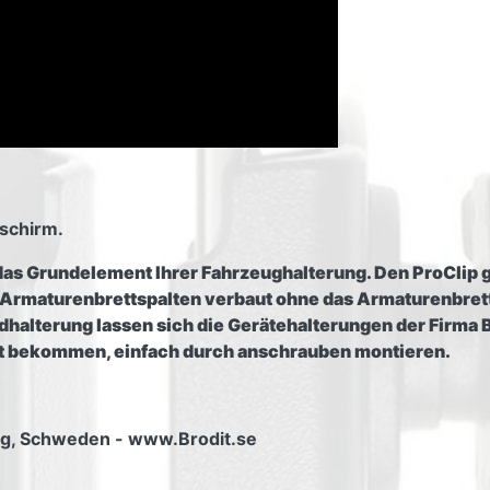
dschirm.
das Grundelement Ihrer Fahrzeughalterung. Den ProClip g
e Armaturenbrettspalten verbaut ohne das Armaturenbret
alterung lassen sich die Gerätehalterungen der Firma Brod
ät bekommen, einfach durch anschrauben montieren.
org, Schweden - www.Brodit.se