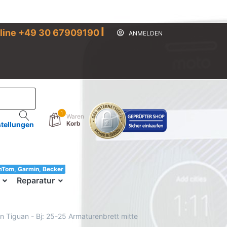
I
line +49 30 67909190
ANMELDEN
1
Waren
Korb
stellungen
mTom, Garmin, Becker
33!
Reparatur
n Tiguan - Bj: 25-25 Armaturenbrett mitte