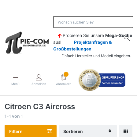
Probieren Sie unsere
Mega-Suche
aus! |
Projektanfragen &
Großbestellungen
Einfach Hersteller und Modell eingeben.
1
Menü
Anmelden
Warenkorb
Citroen C3 Aircross
1-1
von
1
Filtern
Sortieren