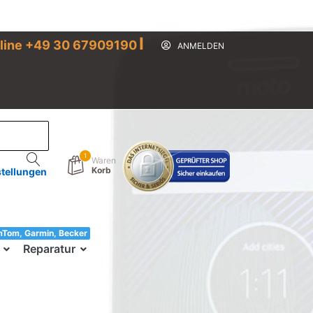
I
line +49 30 67909190
ANMELDEN
1
Waren
Korb
stellungen
mTom, Garmin, Becker
33!
Reparatur