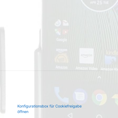
Konfigurationsbox für Cookiefreigabe
öffnen