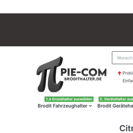
Probi
Einfach H
1.a Grundhalter auswählen
2. Gerätehalter au
Brodit Fahrzeughalter
Brodit Geräteha
Cit