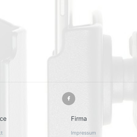
ice
Firma
kt
Impressum