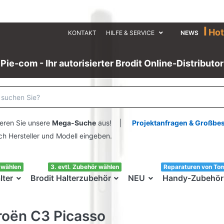
I
Hot
KONTAKT
HILFE & SERVICE
NEWS
Pie-com - Ihr autorisierter Brodit Online-Distributor
eren Sie unsere
Mega-Suche
aus! |
Projektanfragen & Großbe
ersteller und Modell eingeben.
swählen
3. evtl. Zubehör wählen
Reparaturen von To
lter
Brodit Halterzubehör
NEU
Handy-Zubehör
roën C3 Picasso