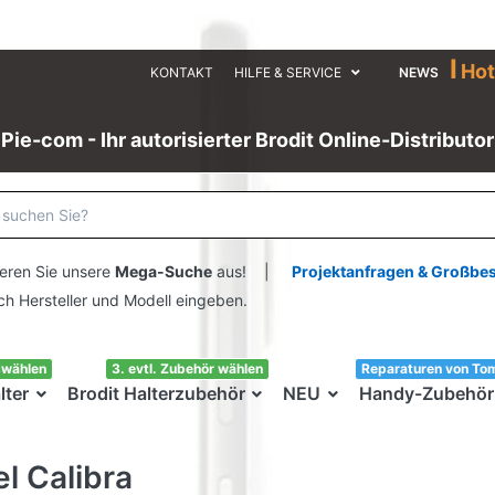
I
Hot
KONTAKT
HILFE & SERVICE
NEWS
Pie-com - Ihr autorisierter Brodit Online-Distributor
eren Sie unsere
Mega-Suche
aus! |
Projektanfragen & Großbe
ersteller und Modell eingeben.
swählen
3. evtl. Zubehör wählen
Reparaturen von To
lter
Brodit Halterzubehör
NEU
Handy-Zubehör
l Calibra