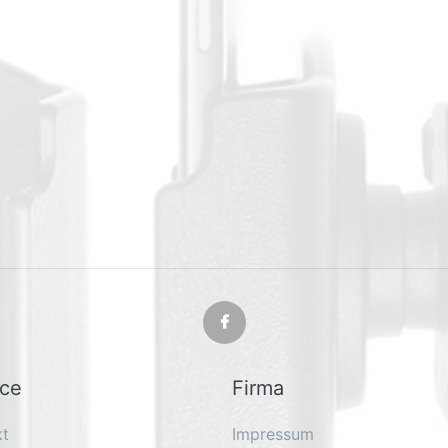
ice
Firma
kt
Impressum