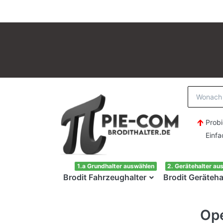
Probi
Einfach H
1.a Grundhalter auswählen
2. Gerätehalter au
Brodit Fahrzeughalter
Brodit Geräteha
Ope