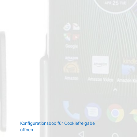
Konfigurationsbox für Cookiefreigabe
öffnen