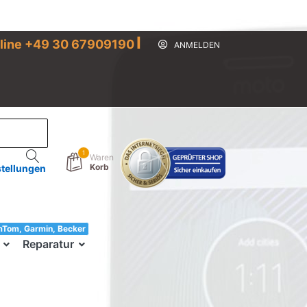
I
line +49 30 67909190
ANMELDEN
1
Waren
Korb
stellungen
mTom, Garmin, Becker
33!
Reparatur