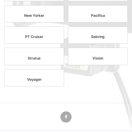
New Yorker
Pacifica
PT Cruiser
Sebring
Stratus
Vision
Voyager